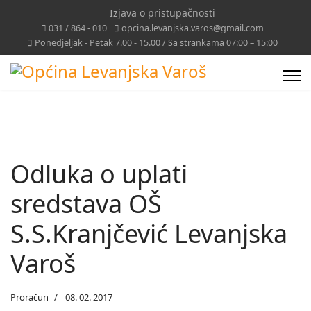
Izjava o pristupačnosti
031 / 864 - 010
opcina.levanjska.varos@gmail.com
Ponedjeljak - Petak 7.00 - 15.00 / Sa strankama 07:00 – 15:00
Odluka o uplati
sredstava OŠ
S.S.Kranjčević Levanjska
Varoš
Proračun
08. 02. 2017