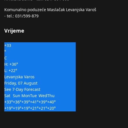
Komunalno poduzeće Maslačak Levanjska Varoš
- tel.: 031/599-879
Vrijeme
+
33
°
C
H:
+
36°
L:
+
22°
Levanjska Varos
Friday, 07 August
See 7-Day Forecast
Sat
Sun
Mon
Tue
Wed
Thu
+
33°
+
36°
+
39°
+
41°
+
39°
+
40°
+
19°
+
19°
+
19°
+
21°
+
21°
+
20°