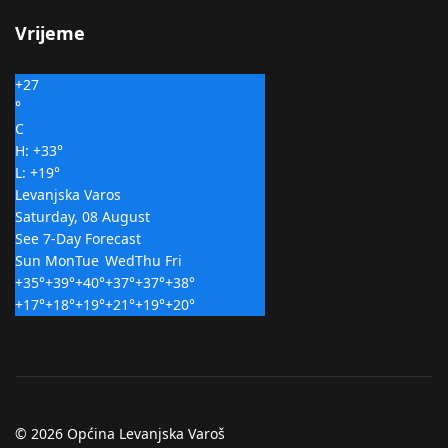
Vrijeme
+
27
°
C
H:
+
33°
L:
+
19°
Levanjska Varos
Saturday, 08 August
See 7-Day Forecast
Sun
Mon
Tue
Wed
Thu
Fri
+
35°
+
39°
+
40°
+
37°
+
37°
+
38°
+
17°
+
18°
+
19°
+
21°
+
19°
+
20°
© 2026 Općina Levanjska Varoš