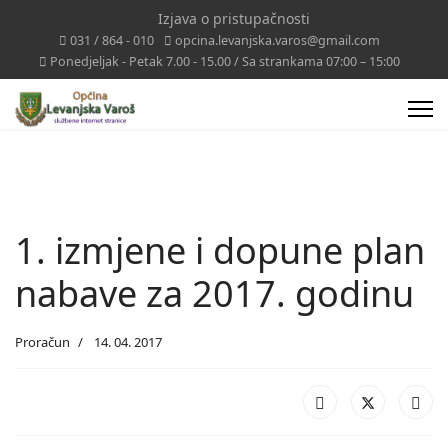
Izjava o pristupačnosti
031 / 864 - 010
opcina.levanjska.varos@gmail.com
Ponedjeljak - Petak 7.00 - 15.00 / Sa strankama 07:00 – 15:00
1. izmjene i dopune plan
nabave za 2017. godinu
Proračun
14. 04. 2017