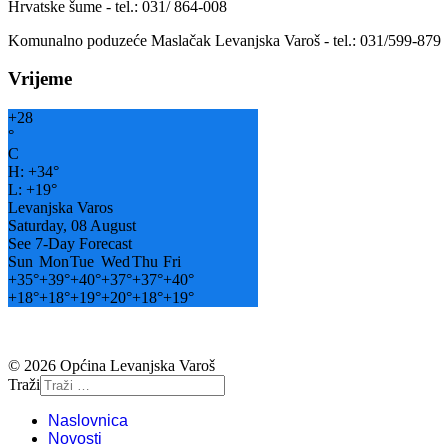
Hrvatske šume - tel.: 031/ 864-008
Komunalno poduzeće Maslačak Levanjska Varoš - tel.: 031/599-879
Vrijeme
+
28
°
C
H:
+
34°
L:
+
19°
Levanjska Varos
Saturday, 08 August
See 7-Day Forecast
Sun
Mon
Tue
Wed
Thu
Fri
+
35°
+
39°
+
40°
+
37°
+
37°
+
40°
+
18°
+
18°
+
19°
+
20°
+
18°
+
19°
© 2026 Općina Levanjska Varoš
Traži
Naslovnica
Novosti