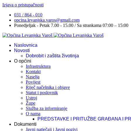
Izjava o pristupačnosti
031 / 864 - 010
opcina.levanjska.varos@gmail.com
Ponedjeljak - Petak 7.00 - 15.00 / Sa strankama 07:00 – 15:00
Naslovnica
Novosti
Dobrobit i zaštita životinja
O općini
Infrastruktura
Kontakt
Naselja
Povijest
Riječ načelnika i objave
Statut i poslovnik
Ustroj
Župe
Služba za informiranje
O nama
PREDSTAVKE I PRITUŽBE GRAĐANA I P
Dokumenti
Javni natječaji i Javni pozivi