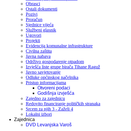
Obrasci
Ostali dokumenti
Pozivi
Proračun
Sjednice vijeća
Službeni glasnik
Ugovori
Projekti
Evidencija komunalne infrastrukture
Civilna zaštita
Javna nabava
Održivo gospodarenje otpadom
Izvješća liste grupe birača Tihane Raguž
Javno savjetovanje
Odluke općinskog načelnika
Pristup informacijama
Otvoreni podaci
Godišnja izvješća
Zajedno za zajednicu
Redovito financiranje političkih stranaka
Srcem za njih 3 - Zaželi 4
Lokalni izbori
Zajednica
DVD Levanjska Varoš