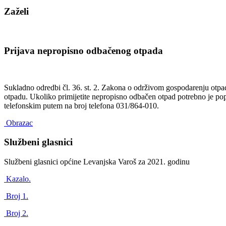
Zaželi
Prijava nepropisno odbačenog otpada
Sukladno odredbi čl. 36. st. 2. Zakona o održivom gospodarenju otp
otpadu. Ukoliko primijetite nepropisno odbačen otpad potrebno je popu
telefonskim putem na broj telefona 031/864-010.
Obrazac
Službeni glasnici
Službeni glasnici općine Levanjska Varoš za 2021. godinu
Kazalo.
Broj 1.
Broj 2.