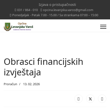
Izjava o pristupačnosti
031 / 864 - 010
opcina.levanjska.varos@gmail.com
Ponedjeljak - Petak 7.00 - 15.00 / Sa strankama 07:00 – 15:00
Obrasci financijskih
izvještaja
Proračun
13. 02. 2026