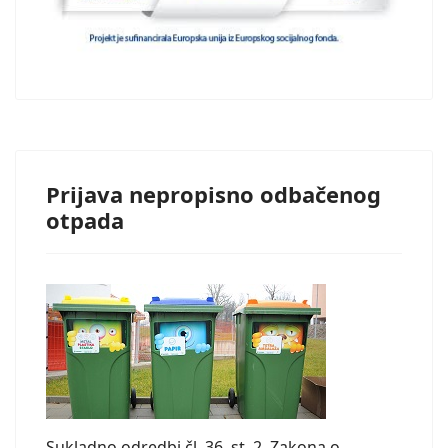
Prijava nepropisno odbačenog
otpada
Sukladno odredbi čl. 36. st. 2. Zakona o