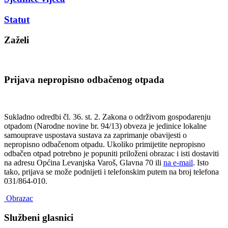
Statut
Zaželi
Prijava nepropisno odbačenog otpada
Sukladno odredbi čl. 36. st. 2. Zakona o održivom gospodarenju
otpadom (Narodne novine br. 94/13) obveza je jedinice lokalne
samouprave uspostava sustava za zaprimanje obavijesti o
nepropisno odbačenom otpadu. Ukoliko primijetite nepropisno
odbačen otpad potrebno je popuniti priloženi obrazac i isti dostaviti
na adresu Općina Levanjska Varoš, Glavna 70 ili
na e-mail
. Isto
tako, prijava se može podnijeti i telefonskim putem na broj telefona
031/864-010.
Obrazac
Službeni glasnici