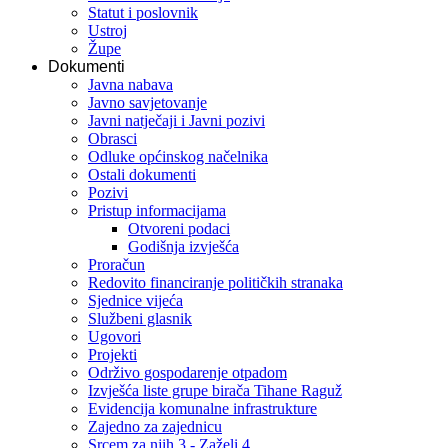
Statut i poslovnik
Ustroj
Župe
Dokumenti
Javna nabava
Javno savjetovanje
Javni natječaji i Javni pozivi
Obrasci
Odluke općinskog načelnika
Ostali dokumenti
Pozivi
Pristup informacijama
Otvoreni podaci
Godišnja izvješća
Proračun
Redovito financiranje političkih stranaka
Sjednice vijeća
Službeni glasnik
Ugovori
Projekti
Održivo gospodarenje otpadom
Izvješća liste grupe birača Tihane Raguž
Evidencija komunalne infrastrukture
Zajedno za zajednicu
Srcem za njih 3 - Zaželi 4