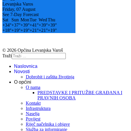
Levanjska Varos
Friday, 07 August
See 7-Day Forecast
Sat
Sun
Mon
Tue
Wed
Thu
+
34°
+
37°
+
39°
+
41°
+
39°
+
39°
+
18°
+
19°
+
19°
+
21°
+
21°
+
19°
© 2026 Općina Levanjska Varoš
Traži
Naslovnica
Novosti
Dobrobit i zaštita životinja
O općini
O nama
PREDSTAVKE I PRITUŽBE GRAĐANA I
PRAVNIH OSOBA
Kontakt
Infrastruktura
Naselja
Povijest
Riječ načelnika i objave
Služba za informiranje