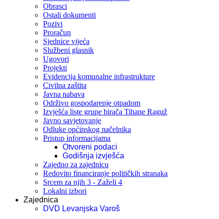
Obrasci
Ostali dokumenti
Pozivi
Proračun
Sjednice vijeća
Službeni glasnik
Ugovori
Projekti
Evidencija komunalne infrastrukture
Civilna zaštita
Javna nabava
Održivo gospodarenje otpadom
Izvješća liste grupe birača Tihane Raguž
Javno savjetovanje
Odluke općinskog načelnika
Pristup informacijama
Otvoreni podaci
Godišnja izvješća
Zajedno za zajednicu
Redovito financiranje političkih stranaka
Srcem za njih 3 - Zaželi 4
Lokalni izbori
Zajednica
DVD Levanjska Varoš