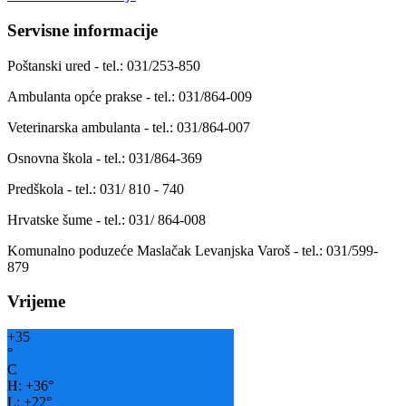
Servisne informacije
Poštanski ured - tel.: 031/253-850
Ambulanta opće prakse - tel.: 031/864-009
Veterinarska ambulanta - tel.: 031/864-007
Osnovna škola - tel.: 031/864-369
Predškola - tel.: 031/ 810 - 740
Hrvatske šume - tel.: 031/ 864-008
Komunalno poduzeće Maslačak Levanjska Varoš - tel.: 031/599-
879
Vrijeme
+
35
°
C
H:
+
36°
L:
+
22°