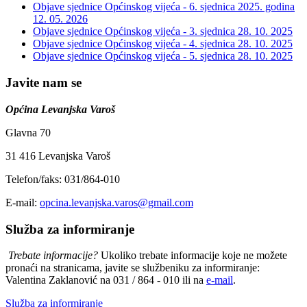
Objave sjednice Općinskog vijeća - 6. sjednica 2025. godina
12. 05. 2026
Objave sjednice Općinskog vijeća - 3. sjednica
28. 10. 2025
Objave sjednice Općinskog vijeća - 4. sjednica
28. 10. 2025
Objave sjednice Općinskog vijeća - 5. sjednica
28. 10. 2025
Javite nam se
Općina Levanjska Varoš
Glavna 70
31 416 Levanjska Varoš
Telefon/faks: 031/864-010
E-mail:
opcina.levanjska.varos@gmail.com
Služba za informiranje
Trebate informacije?
Ukoliko trebate informacije koje ne možete
pronaći na stranicama, javite se službeniku za informiranje:
Valentina Zaklanović na 031 / 864 - 010 ili na
e-mail
.
Služba za informiranje