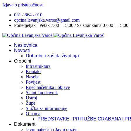
Izjava o pristupačnosti
031 / 864 - 010
opcina.levanjska.varos@gmail.com
Ponedjeljak - Petak 7.00 - 15.00 / Sa strankama 07:00 – 15:00
Naslovnica
Novosti
Dobrobit i zaštita životinja
O općini
Infrastruktura
Kontakt
Naselja
Povijest
Riječ načelnika i objave
Statut i poslovnik
Ustroj
Župe
Služba za informiranje
O nama
PREDSTAVKE I PRITUŽBE GRAĐANA I P
Dokumenti
Javni natječaji i Javni pozivi