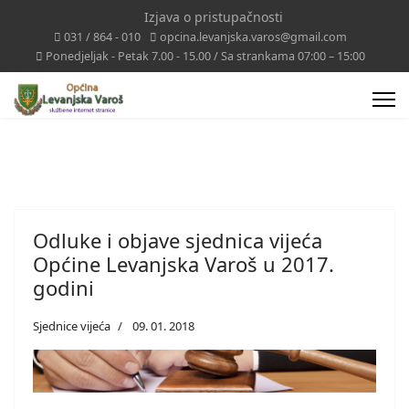
Izjava o pristupačnosti
031 / 864 - 010
opcina.levanjska.varos@gmail.com
Ponedjeljak - Petak 7.00 - 15.00 / Sa strankama 07:00 – 15:00
Odluke i objave sjednica vijeća
Općine Levanjska Varoš u 2017.
godini
Sjednice vijeća
09. 01. 2018