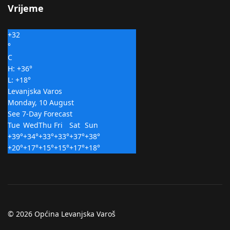
Vrijeme
+
32
°
C
H:
+
36°
L:
+
18°
Levanjska Varos
Monday, 10 August
See 7-Day Forecast
Tue
Wed
Thu
Fri
Sat
Sun
+
39°
+
34°
+
33°
+
33°
+
37°
+
38°
+
20°
+
17°
+
15°
+
15°
+
17°
+
18°
© 2026 Općina Levanjska Varoš