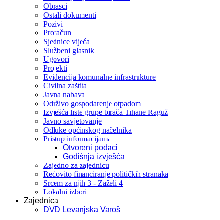
Obrasci
Ostali dokumenti
Pozivi
Proračun
Sjednice vijeća
Službeni glasnik
Ugovori
Projekti
Evidencija komunalne infrastrukture
Civilna zaštita
Javna nabava
Održivo gospodarenje otpadom
Izvješća liste grupe birača Tihane Raguž
Javno savjetovanje
Odluke općinskog načelnika
Pristup informacijama
Otvoreni podaci
Godišnja izvješća
Zajedno za zajednicu
Redovito financiranje političkih stranaka
Srcem za njih 3 - Zaželi 4
Lokalni izbori
Zajednica
DVD Levanjska Varoš