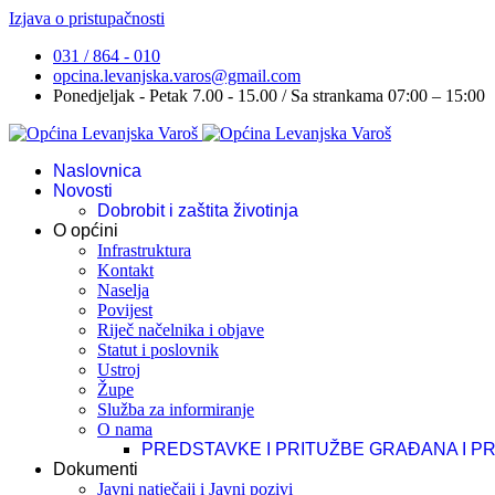
Izjava o pristupačnosti
031 / 864 - 010
opcina.levanjska.varos@gmail.com
Ponedjeljak - Petak 7.00 - 15.00 / Sa strankama 07:00 – 15:00
Naslovnica
Novosti
Dobrobit i zaštita životinja
O općini
Infrastruktura
Kontakt
Naselja
Povijest
Riječ načelnika i objave
Statut i poslovnik
Ustroj
Župe
Služba za informiranje
O nama
PREDSTAVKE I PRITUŽBE GRAĐANA I P
Dokumenti
Javni natječaji i Javni pozivi