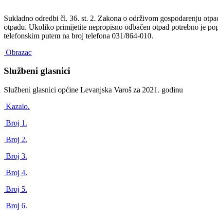
Sukladno odredbi čl. 36. st. 2. Zakona o održivom gospodarenju otp
otpadu. Ukoliko primijetite nepropisno odbačen otpad potrebno je popu
telefonskim putem na broj telefona 031/864-010.
Obrazac
Službeni glasnici
Službeni glasnici općine Levanjska Varoš za 2021. godinu
Kazalo.
Broj 1.
Broj 2.
Broj 3.
Broj 4.
Broj 5.
Broj 6.