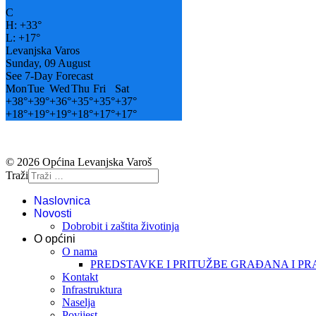
C
H:
+
33°
L:
+
17°
Levanjska Varos
Sunday, 09 August
See 7-Day Forecast
Mon
Tue
Wed
Thu
Fri
Sat
+
38°
+
39°
+
36°
+
35°
+
35°
+
37°
+
18°
+
19°
+
19°
+
18°
+
17°
+
17°
© 2026 Općina Levanjska Varoš
Traži
Naslovnica
Novosti
Dobrobit i zaštita životinja
O općini
O nama
PREDSTAVKE I PRITUŽBE GRAĐANA I P
Kontakt
Infrastruktura
Naselja
Povijest