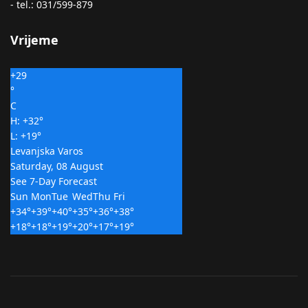
- tel.: 031/599-879
Vrijeme
+
29
°
C
H:
+
32°
L:
+
19°
Levanjska Varos
Saturday, 08 August
See 7-Day Forecast
Sun
Mon
Tue
Wed
Thu
Fri
+
34°
+
39°
+
40°
+
35°
+
36°
+
38°
+
18°
+
18°
+
19°
+
20°
+
17°
+
19°