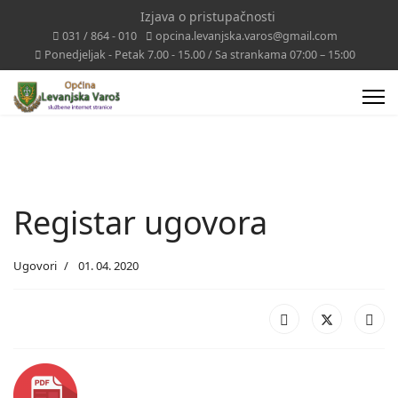
Izjava o pristupačnosti
031 / 864 - 010
opcina.levanjska.varos@gmail.com
Ponedjeljak - Petak 7.00 - 15.00 / Sa strankama 07:00 – 15:00
Registar ugovora
Ugovori
01. 04. 2020