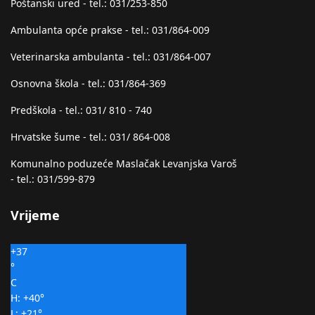
Poštanski ured - tel.: 031/253-850
Ambulanta opće prakse - tel.: 031/864-009
Veterinarska ambulanta - tel.: 031/864-007
Osnovna škola - tel.: 031/864-369
Predškola - tel.: 031/ 810 - 740
Hrvatske šume - tel.: 031/ 864-008
Komunalno poduzeće Maslačak Levanjska Varoš
- tel.: 031/599-879
Vrijeme
+
37
°
C
H:
+
40°
L:
+
21°