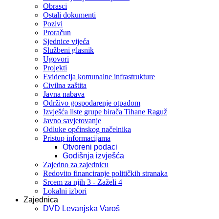
Obrasci
Ostali dokumenti
Pozivi
Proračun
Sjednice vijeća
Službeni glasnik
Ugovori
Projekti
Evidencija komunalne infrastrukture
Civilna zaštita
Javna nabava
Održivo gospodarenje otpadom
Izvješća liste grupe birača Tihane Raguž
Javno savjetovanje
Odluke općinskog načelnika
Pristup informacijama
Otvoreni podaci
Godišnja izvješća
Zajedno za zajednicu
Redovito financiranje političkih stranaka
Srcem za njih 3 - Zaželi 4
Lokalni izbori
Zajednica
DVD Levanjska Varoš