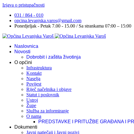
Izjava o pristupačnosti
031 / 864 - 010
opcina.levanjska.varos@gmail.com
Ponedjeljak - Petak 7.00 - 15.00 / Sa strankama 07:00 – 15:00
Naslovnica
Novosti
Dobrobit i zaštita životinja
O općini
Infrastruktura
Kontakt
Naselja
Povijest
Riječ načelnika i objave
Statut i poslovnik
Ustroj
Župe
Služba za informiranje
O nama
PREDSTAVKE I PRITUŽBE GRAĐANA I P
Dokumenti
Javni natječaji i Javni pozivi