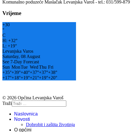
Komunalno poduzeće Maslačak Levanjska Varoš - tel.: 031/599-879
Vrijeme
+
30
°
C
H:
+
32°
L:
+
19°
Levanjska Varos
Saturday, 08 August
See 7-Day Forecast
Sun
Mon
Tue
Wed
Thu
Fri
+
35°
+
39°
+
40°
+
37°
+
37°
+
38°
+
17°
+
18°
+
19°
+
21°
+
19°
+
20°
© 2026 Općina Levanjska Varoš
Traži
Naslovnica
Novosti
Dobrobit i zaštita životinja
O općini