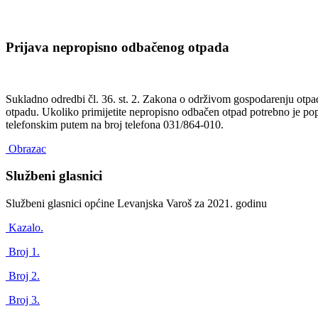
Prijava nepropisno odbačenog otpada
Sukladno odredbi čl. 36. st. 2. Zakona o održivom gospodarenju otp
otpadu. Ukoliko primijetite nepropisno odbačen otpad potrebno je popu
telefonskim putem na broj telefona 031/864-010.
Obrazac
Službeni glasnici
Službeni glasnici općine Levanjska Varoš za 2021. godinu
Kazalo.
Broj 1.
Broj 2.
Broj 3.