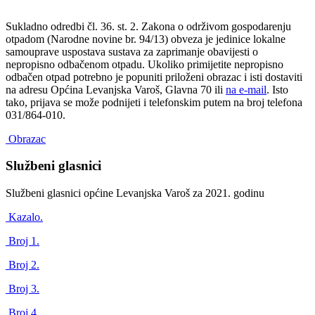
Sukladno odredbi čl. 36. st. 2. Zakona o održivom gospodarenju
otpadom (Narodne novine br. 94/13) obveza je jedinice lokalne
samouprave uspostava sustava za zaprimanje obavijesti o
nepropisno odbačenom otpadu. Ukoliko primijetite nepropisno
odbačen otpad potrebno je popuniti priloženi obrazac i isti dostaviti
na adresu Općina Levanjska Varoš, Glavna 70 ili
na e-mail
. Isto
tako, prijava se može podnijeti i telefonskim putem na broj telefona
031/864-010.
Obrazac
Službeni glasnici
Službeni glasnici općine Levanjska Varoš za 2021. godinu
Kazalo.
Broj 1.
Broj 2.
Broj 3.
Broj 4.