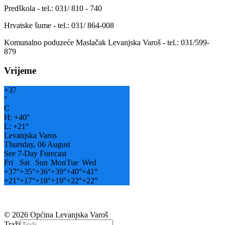
Predškola - tel.: 031/ 810 - 740
Hrvatske šume - tel.: 031/ 864-008
Komunalno poduzeće Maslačak Levanjska Varoš - tel.: 031/599-
879
Vrijeme
+
37
°
C
H:
+
40°
L:
+
21°
Levanjska Varos
Thursday, 06 August
See 7-Day Forecast
Fri
Sat
Sun
Mon
Tue
Wed
+
37°
+
35°
+
36°
+
39°
+
40°
+
41°
+
21°
+
17°
+
18°
+
19°
+
22°
+
22°
© 2026 Općina Levanjska Varoš
Traži