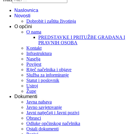
Naslovnica
Novosti
Dobrobit i zaštita životinja
O općini
O nama
PREDSTAVKE I PRITUŽBE GRAĐANA I
PRAVNIH OSOBA
Kontakt
Infrastruktura
Naselja
Povijest
Riječ načelnika i objave
Služba za informiranje
Statut i poslovnik
Ustroj
Župe
Dokumenti
Javna nabava
Javno savjetovanje
Javni natječaji i Javni pozivi
Obrasci
Odluke općinskog načelnika
Ostali dokumenti