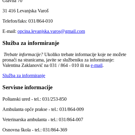
Glavna 70
31 416 Levanjska Varoš
Telefon/faks: 031/864-010
E-mail:
opcina.levanjska.varos@gmail.com
Služba za informiranje
Trebate informacije?
Ukoliko trebate informacije koje ne možete
pronaći na stranicama, javite se službeniku za informiranje:
Valentina Zaklanović na 031 / 864 - 010 ili na
e-mail
.
Služba za informiranje
Servisne informacije
Poštanski ured - tel.: 031/253-850
Ambulanta opće prakse - tel.: 031/864-009
Veterinarska ambulanta - tel.: 031/864-007
Osnovna škola - tel.: 031/864-369