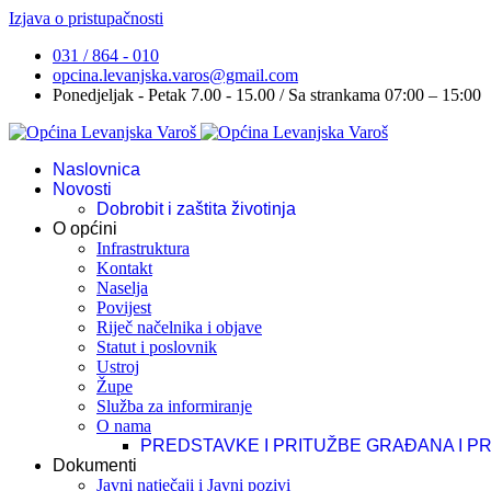
Izjava o pristupačnosti
031 / 864 - 010
opcina.levanjska.varos@gmail.com
Ponedjeljak - Petak 7.00 - 15.00 / Sa strankama 07:00 – 15:00
Naslovnica
Novosti
Dobrobit i zaštita životinja
O općini
Infrastruktura
Kontakt
Naselja
Povijest
Riječ načelnika i objave
Statut i poslovnik
Ustroj
Župe
Služba za informiranje
O nama
PREDSTAVKE I PRITUŽBE GRAĐANA I P
Dokumenti
Javni natječaji i Javni pozivi