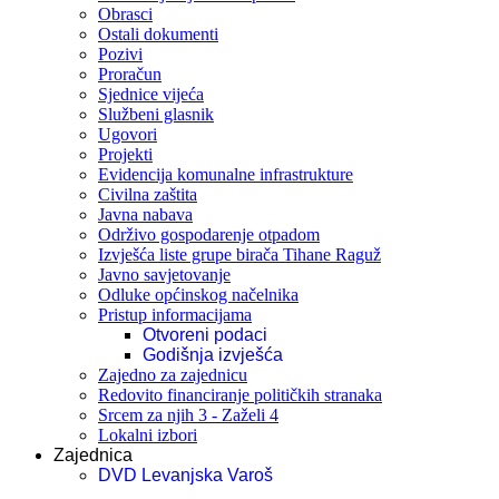
Obrasci
Ostali dokumenti
Pozivi
Proračun
Sjednice vijeća
Službeni glasnik
Ugovori
Projekti
Evidencija komunalne infrastrukture
Civilna zaštita
Javna nabava
Održivo gospodarenje otpadom
Izvješća liste grupe birača Tihane Raguž
Javno savjetovanje
Odluke općinskog načelnika
Pristup informacijama
Otvoreni podaci
Godišnja izvješća
Zajedno za zajednicu
Redovito financiranje političkih stranaka
Srcem za njih 3 - Zaželi 4
Lokalni izbori
Zajednica
DVD Levanjska Varoš