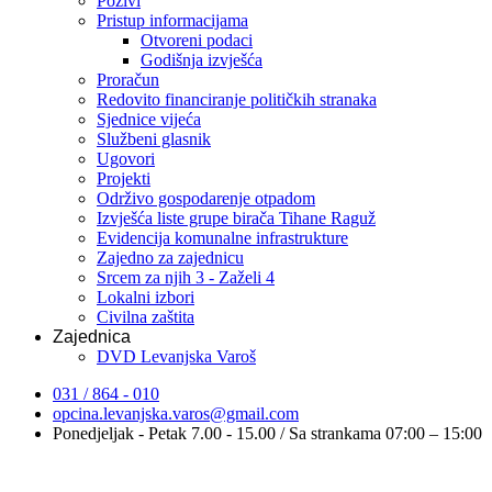
Pozivi
Pristup informacijama
Otvoreni podaci
Godišnja izvješća
Proračun
Redovito financiranje političkih stranaka
Sjednice vijeća
Službeni glasnik
Ugovori
Projekti
Održivo gospodarenje otpadom
Izvješća liste grupe birača Tihane Raguž
Evidencija komunalne infrastrukture
Zajedno za zajednicu
Srcem za njih 3 - Zaželi 4
Lokalni izbori
Civilna zaštita
Zajednica
DVD Levanjska Varoš
031 / 864 - 010
opcina.levanjska.varos@gmail.com
Ponedjeljak - Petak 7.00 - 15.00 / Sa strankama 07:00 – 15:00