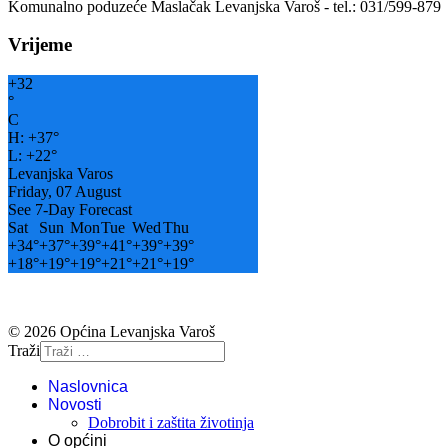
Komunalno poduzeće Maslačak Levanjska Varoš - tel.: 031/599-879
Vrijeme
+
32
°
C
H:
+
37°
L:
+
22°
Levanjska Varos
Friday, 07 August
See 7-Day Forecast
Sat
Sun
Mon
Tue
Wed
Thu
+
34°
+
37°
+
39°
+
41°
+
39°
+
39°
+
18°
+
19°
+
19°
+
21°
+
21°
+
19°
© 2026 Općina Levanjska Varoš
Traži
Naslovnica
Novosti
Dobrobit i zaštita životinja
O općini