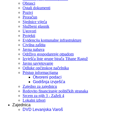
Obrasci
Ostali dokumenti
Pozivi
Proračun
Sjednice vijeća
Službeni glasnik
Ugovori
Projekti
Evidencija komunalne infrastrukture
Civilna zaštita
Javna nabava
Održivo gospodarenje otpadom
Izvješća liste grupe birača Tihane Raguž
Javno savjetovanje
Odluke općinskog načelnika
Pristup informacijama
Otvoreni podaci
Godišnja izvješća
Zajedno za zajednicu
Redovito financiranje političkih stranaka
Srcem za njih 3 - Zaželi 4
Lokalni izbori
Zajednica
DVD Levanjska Varoš