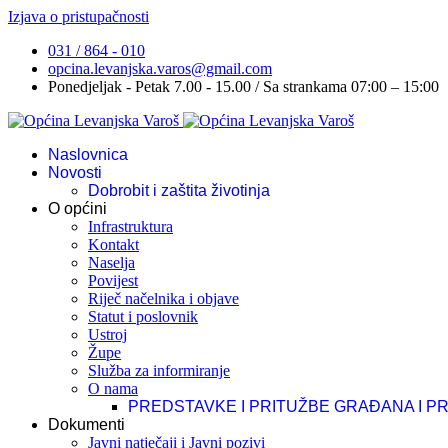
Izjava o pristupačnosti
031 / 864 - 010
opcina.levanjska.varos@gmail.com
Ponedjeljak - Petak 7.00 - 15.00 / Sa strankama 07:00 – 15:00
Naslovnica
Novosti
Dobrobit i zaštita životinja
O općini
Infrastruktura
Kontakt
Naselja
Povijest
Riječ načelnika i objave
Statut i poslovnik
Ustroj
Župe
Služba za informiranje
O nama
PREDSTAVKE I PRITUŽBE GRAĐANA I P
Dokumenti
Javni natječaji i Javni pozivi