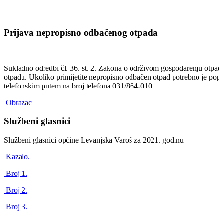
Prijava nepropisno odbačenog otpada
Sukladno odredbi čl. 36. st. 2. Zakona o održivom gospodarenju otp
otpadu. Ukoliko primijetite nepropisno odbačen otpad potrebno je popu
telefonskim putem na broj telefona 031/864-010.
Obrazac
Službeni glasnici
Službeni glasnici općine Levanjska Varoš za 2021. godinu
Kazalo.
Broj 1.
Broj 2.
Broj 3.