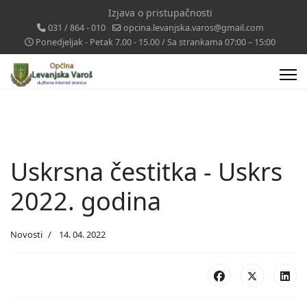
Izjava o pristupačnosti
031 / 864 - 010
opcina.levanjska.varos@gmail.com
Ponedjeljak - Petak 7.00 - 15.00 / Sa strankama 07:00 – 15:00
Uskrsna čestitka - Uskrs
2022. godina
Novosti
14. 04. 2022