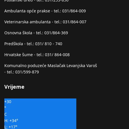
Ambulanta opće prakse - tel.: 031/864-009
Veterinarska ambulanta - tel.: 031/864-007
Osnovna škola - tel.: 031/864-369
Predškola - tel.: 031/ 810 - 740
Hrvatske šume - tel.: 031/ 864-008
Komunalno poduzeće Maslačak Levanjska Varoš
- tel.: 031/599-879
Vrijeme
+
30
°
C
H:
+
34°
L:
+
17°