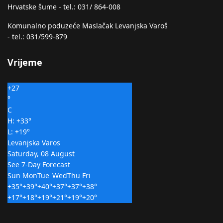
Hrvatske šume - tel.: 031/ 864-008
Komunalno poduzeće Maslačak Levanjska Varoš
- tel.: 031/599-879
Vrijeme
+
27
°
C
H:
+
33°
L:
+
19°
Levanjska Varos
Saturday, 08 August
See 7-Day Forecast
Sun
Mon
Tue
Wed
Thu
Fri
+
35°
+
39°
+
40°
+
37°
+
37°
+
38°
+
17°
+
18°
+
19°
+
21°
+
19°
+
20°