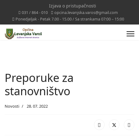
Izjava o pristupačnosti
031 / 864 - 010
opcina.levanjska.varos@gmail.com
Ponedjeljak - Petak 7.00 - 15.00 / Sa strankama 07:00 – 15:00
Preporuke za
stanovništvo
Novosti
28. 07. 2022