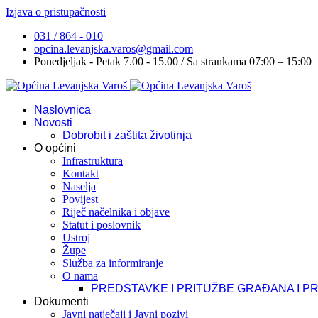
Izjava o pristupačnosti
031 / 864 - 010
opcina.levanjska.varos@gmail.com
Ponedjeljak - Petak 7.00 - 15.00 / Sa strankama 07:00 – 15:00
Naslovnica
Novosti
Dobrobit i zaštita životinja
O općini
Infrastruktura
Kontakt
Naselja
Povijest
Riječ načelnika i objave
Statut i poslovnik
Ustroj
Župe
Služba za informiranje
O nama
PREDSTAVKE I PRITUŽBE GRAĐANA I P
Dokumenti
Javni natječaji i Javni pozivi