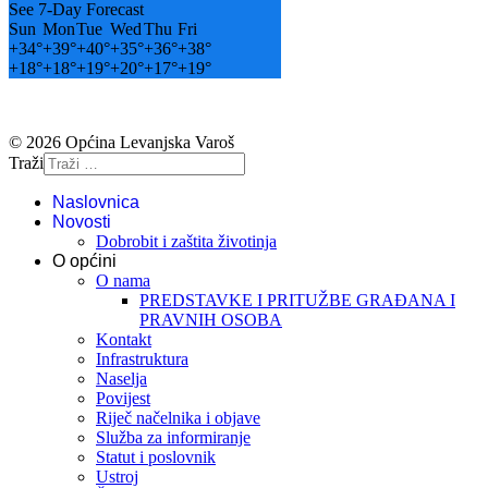
See 7-Day Forecast
Sun
Mon
Tue
Wed
Thu
Fri
+
34°
+
39°
+
40°
+
35°
+
36°
+
38°
+
18°
+
18°
+
19°
+
20°
+
17°
+
19°
© 2026 Općina Levanjska Varoš
Traži
Naslovnica
Novosti
Dobrobit i zaštita životinja
O općini
O nama
PREDSTAVKE I PRITUŽBE GRAĐANA I
PRAVNIH OSOBA
Kontakt
Infrastruktura
Naselja
Povijest
Riječ načelnika i objave
Služba za informiranje
Statut i poslovnik
Ustroj