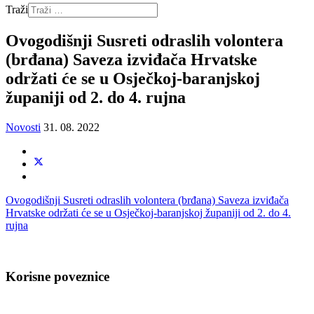
Traži
Ovogodišnji Susreti odraslih volontera
(brđana) Saveza izviđača Hrvatske
održati će se u Osječkoj-baranjskoj
županiji od 2. do 4. rujna
Novosti
31. 08. 2022
Ovogodišnji Susreti odraslih volontera (brđana) Saveza izviđača
Hrvatske održati će se u Osječkoj-baranjskoj županiji od 2. do 4.
rujna
Korisne poveznice