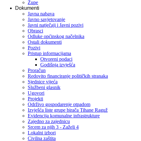
Župe
Dokumenti
Javna nabava
Javno savjetovanje
Javni natječaji i Javni pozivi
Obrasci
Odluke općinskog načelnika
Ostali dokumenti
Pozivi
Pristup informacijama
Otvoreni podaci
Godišnja izvješća
Proračun
Redovito financiranje političkih stranaka
Sjednice vijeća
Službeni glasnik
Ugovori
Projekti
Održivo gospodarenje otpadom
Izvješća liste grupe birača Tihane Raguž
Evidencija komunalne infrastrukture
Zajedno za zajednicu
Srcem za njih 3 - Zaželi 4
Lokalni izbori
Civilna zaštita