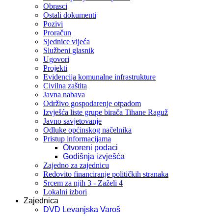
Obrasci
Ostali dokumenti
Pozivi
Proračun
Sjednice vijeća
Službeni glasnik
Ugovori
Projekti
Evidencija komunalne infrastrukture
Civilna zaštita
Javna nabava
Održivo gospodarenje otpadom
Izvješća liste grupe birača Tihane Raguž
Javno savjetovanje
Odluke općinskog načelnika
Pristup informacijama
Otvoreni podaci
Godišnja izvješća
Zajedno za zajednicu
Redovito financiranje političkih stranaka
Srcem za njih 3 - Zaželi 4
Lokalni izbori
Zajednica
DVD Levanjska Varoš