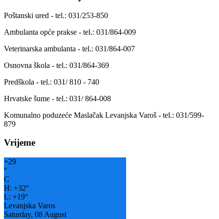
Poštanski ured - tel.: 031/253-850
Ambulanta opće prakse - tel.: 031/864-009
Veterinarska ambulanta - tel.: 031/864-007
Osnovna škola - tel.: 031/864-369
Predškola - tel.: 031/ 810 - 740
Hrvatske šume - tel.: 031/ 864-008
Komunalno poduzeće Maslačak Levanjska Varoš - tel.: 031/599-
879
Vrijeme
+
29
°
C
H:
+
32°
L:
+
19°
Levanjska Varos
Saturday, 08 August