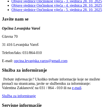
Objave sjednice Općinskog vijeća - 3. sjednica
28. 10. 2025
Objave sjednice Općinskog vijeća - 4. sjednica
28. 10. 2025
Objave sjednice Općinskog vijeća - 5. sjednica
28. 10. 2025
Javite nam se
Općina Levanjska Varoš
Glavna 70
31 416 Levanjska Varoš
Telefon/faks: 031/864-010
E-mail:
opcina.levanjska.varos@gmail.com
Služba za informiranje
Trebate informacije?
Ukoliko trebate informacije koje ne možete
pronaći na stranicama, javite se službeniku za informiranje:
Valentina Zaklanović na 031 / 864 - 010 ili na
e-mail
.
Služba za informiranje
Servisne informacije