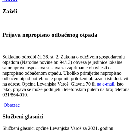
Zaželi
Prijava nepropisno odbačenog otpada
Sukladno odredbi čl. 36. st. 2. Zakona o održivom gospodarenju
otpadom (Narodne novine br. 94/13) obveza je jedinice lokalne
samouprave uspostava sustava za zaprimanje obavijesti o
nepropisno odbačenom otpadu. Ukoliko primijetite nepropisno
odbačen otpad potrebno je popuniti priloženi obrazac i isti dostaviti
na adresu Općina Levanjska Varoš, Glavna 70 ili
na e-mail
. Isto
tako, prijava se može podnijeti i telefonskim putem na broj telefona
031/864-010.
Obrazac
Službeni glasnici
Službeni glasnici općine Levanjska Varoš za 2021. godinu