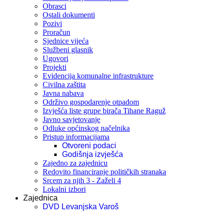
Obrasci
Ostali dokumenti
Pozivi
Proračun
Sjednice vijeća
Službeni glasnik
Ugovori
Projekti
Evidencija komunalne infrastrukture
Civilna zaštita
Javna nabava
Održivo gospodarenje otpadom
Izvješća liste grupe birača Tihane Raguž
Javno savjetovanje
Odluke općinskog načelnika
Pristup informacijama
Otvoreni podaci
Godišnja izvješća
Zajedno za zajednicu
Redovito financiranje političkih stranaka
Srcem za njih 3 - Zaželi 4
Lokalni izbori
Zajednica
DVD Levanjska Varoš