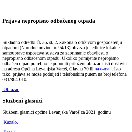
Prijava nepropisno odbačenog otpada
Sukladno odredbi čl. 36. st. 2. Zakona o održivom gospodarenju
otpadom (Narodne novine br. 94/13) obveza je jedinice lokalne
samouprave uspostava sustava za zaprimanje obavijesti o
nepropisno odbačenom otpadu. Ukoliko primijetite nepropisno
odbačen otpad potrebno je popuniti priloženi obrazac i isti dostaviti
na adresu Općina Levanjska Varoš, Glavna 70 ili
na e-mail
. Isto
tako, prijava se može podnijeti i telefonskim putem na broj telefona
031/864-010.
Obrazac
Službeni glasnici
Službeni glasnici općine Levanjska Varoš za 2021. godinu
Kazalo.