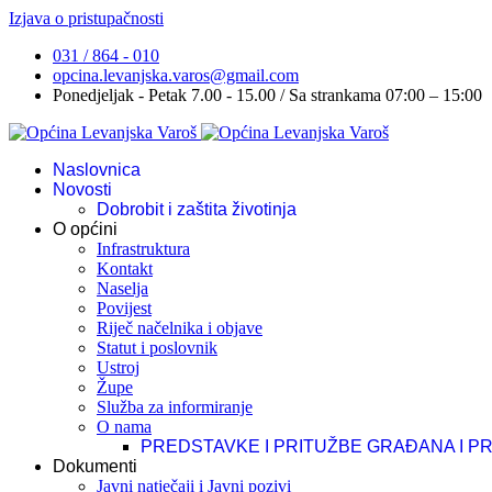
Izjava o pristupačnosti
031 / 864 - 010
opcina.levanjska.varos@gmail.com
Ponedjeljak - Petak 7.00 - 15.00 / Sa strankama 07:00 – 15:00
Naslovnica
Novosti
Dobrobit i zaštita životinja
O općini
Infrastruktura
Kontakt
Naselja
Povijest
Riječ načelnika i objave
Statut i poslovnik
Ustroj
Župe
Služba za informiranje
O nama
PREDSTAVKE I PRITUŽBE GRAĐANA I P
Dokumenti
Javni natječaji i Javni pozivi