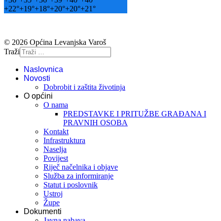
+
22°
+
19°
+
18°
+
20°
+
20°
+
21°
© 2026 Općina Levanjska Varoš
Traži
Naslovnica
Novosti
Dobrobit i zaštita životinja
O općini
O nama
PREDSTAVKE I PRITUŽBE GRAĐANA I
PRAVNIH OSOBA
Kontakt
Infrastruktura
Naselja
Povijest
Riječ načelnika i objave
Služba za informiranje
Statut i poslovnik
Ustroj
Župe
Dokumenti
Javna nabava