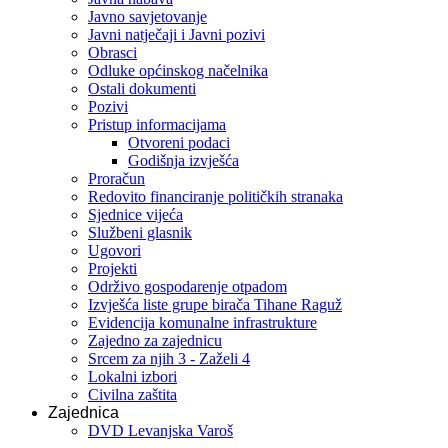
Javno savjetovanje
Javni natječaji i Javni pozivi
Obrasci
Odluke općinskog načelnika
Ostali dokumenti
Pozivi
Pristup informacijama
Otvoreni podaci
Godišnja izvješća
Proračun
Redovito financiranje političkih stranaka
Sjednice vijeća
Službeni glasnik
Ugovori
Projekti
Održivo gospodarenje otpadom
Izvješća liste grupe birača Tihane Raguž
Evidencija komunalne infrastrukture
Zajedno za zajednicu
Srcem za njih 3 - Zaželi 4
Lokalni izbori
Civilna zaštita
Zajednica
DVD Levanjska Varoš