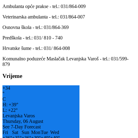
Ambulanta opće prakse - tel.: 031/864-009
Veterinarska ambulanta - tel.: 031/864-007
Osnovna škola - tel.: 031/864-369
Predškola - tel.: 031/ 810 - 740
Hrvatske šume - tel.: 031/ 864-008
Komunalno poduzeće Maslačak Levanjska Varoš - tel.: 031/599-
879
Vrijeme
+
34
°
C
H:
+
39°
L:
+
22°
Levanjska Varos
Thursday, 06 August
See 7-Day Forecast
Fri
Sat
Sun
Mon
Tue
Wed
+
36°
+
35°
+
36°
+
39°
+
40°
+
40°