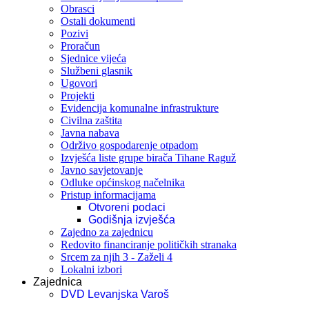
Obrasci
Ostali dokumenti
Pozivi
Proračun
Sjednice vijeća
Službeni glasnik
Ugovori
Projekti
Evidencija komunalne infrastrukture
Civilna zaštita
Javna nabava
Održivo gospodarenje otpadom
Izvješća liste grupe birača Tihane Raguž
Javno savjetovanje
Odluke općinskog načelnika
Pristup informacijama
Otvoreni podaci
Godišnja izvješća
Zajedno za zajednicu
Redovito financiranje političkih stranaka
Srcem za njih 3 - Zaželi 4
Lokalni izbori
Zajednica
DVD Levanjska Varoš