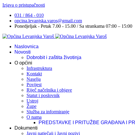
Izjava o pristupačnosti
031 / 864 - 010
opcina.levanjska.varos@gmail.com
Ponedjeljak - Petak 7.00 - 15.00 / Sa strankama 07:00 – 15:00
Naslovnica
Novosti
Dobrobit i zaštita životinja
O općini
Infrastruktura
Kontakt
Naselja
Povijest
Riječ načelnika i objave
Statut i poslovnik
Ustroj
Župe
Služba za informiranje
O nama
PREDSTAVKE I PRITUŽBE GRAĐANA I P
Dokumenti
Javni natječaji i Javni pozivi