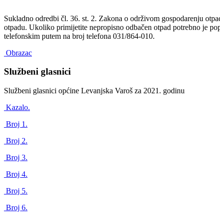
Sukladno odredbi čl. 36. st. 2. Zakona o održivom gospodarenju otp
otpadu. Ukoliko primijetite nepropisno odbačen otpad potrebno je popu
telefonskim putem na broj telefona 031/864-010.
Obrazac
Službeni glasnici
Službeni glasnici općine Levanjska Varoš za 2021. godinu
Kazalo.
Broj 1.
Broj 2.
Broj 3.
Broj 4.
Broj 5.
Broj 6.