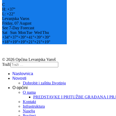
C
H:
+
37°
L:
+
22°
Levanjska Varos
Friday, 07 August
See 7-Day Forecast
Sat
Sun
Mon
Tue
Wed
Thu
+
34°
+
37°
+
39°
+
41°
+
39°
+
39°
+
18°
+
19°
+
19°
+
21°
+
21°
+
19°
© 2026 Općina Levanjska Varoš
Traži
Naslovnica
Novosti
Dobrobit i zaštita životinja
O općini
O nama
PREDSTAVKE I PRITUŽBE GRAĐANA I P
Kontakt
Infrastruktura
Naselja
Povijest