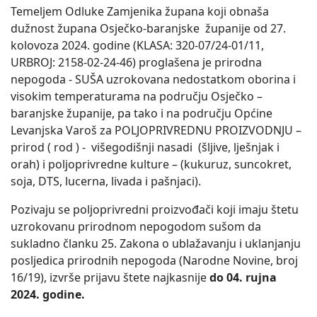
Temeljem Odluke Zamjenika župana koji obnaša
dužnost župana Osječko-baranjske županije od 27.
kolovoza 2024. godine (KLASA: 320-07/24-01/11,
URBROJ: 2158-02-24-46) proglašena je prirodna
nepogoda - SUŠA uzrokovana nedostatkom oborina i
visokim temperaturama na području Osječko –
baranjske županije, pa tako i na području Općine
Levanjska Varoš za POLJOPRIVREDNU PROIZVODNJU –
prirod ( rod ) - višegodišnji nasadi (šljive, lješnjak i
orah) i poljoprivredne kulture – (kukuruz, suncokret,
soja, DTS, lucerna, livada i pašnjaci).
Pozivaju se poljoprivredni proizvođači koji imaju štetu
uzrokovanu prirodnom nepogodom sušom da
sukladno članku 25. Zakona o ublažavanju i uklanjanju
posljedica prirodnih nepogoda (Narodne Novine, broj
16/19), izvrše prijavu štete najkasnije
do 04. rujna
2024. godine.