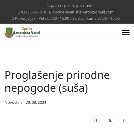
Izjava o pristupačnosti
031 / 864 - 010
opcina.levanjska.varos@gmail.com
Ponedjeljak - Petak 7.00 - 15.00 / Sa strankama 07:00 – 15:00
Proglašenje prirodne
nepogode (suša)
Novosti
29. 08. 2024