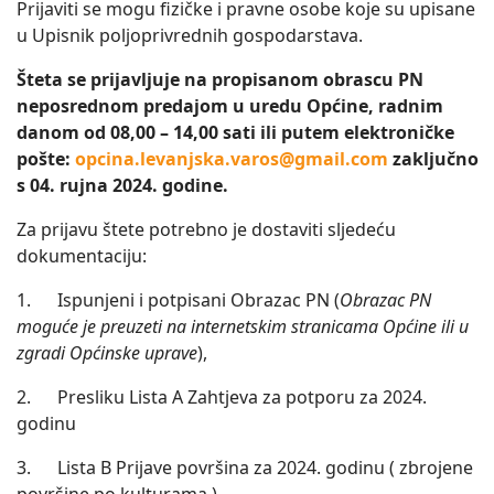
Prijaviti se mogu fizičke i pravne osobe koje su upisane
u Upisnik poljoprivrednih gospodarstava.
Šteta se prijavljuje na propisanom obrascu PN
neposrednom predajom u uredu Općine,
radnim
danom od 08,00 – 14,00 sati ili putem elektroničke
pošte:
opcina.levanjska.varos@gmail.com
zaključno
s 04. rujna 2024. godine.
Za prijavu štete potrebno je dostaviti sljedeću
dokumentaciju:
1. Ispunjeni i potpisani Obrazac PN (
Obrazac PN
moguće je preuzeti na internetskim stranicama Općine ili u
zgradi Općinske uprave
),
2. Presliku Lista A Zahtjeva za potporu za 2024.
godinu
3. Lista B Prijave površina za 2024. godinu ( zbrojene