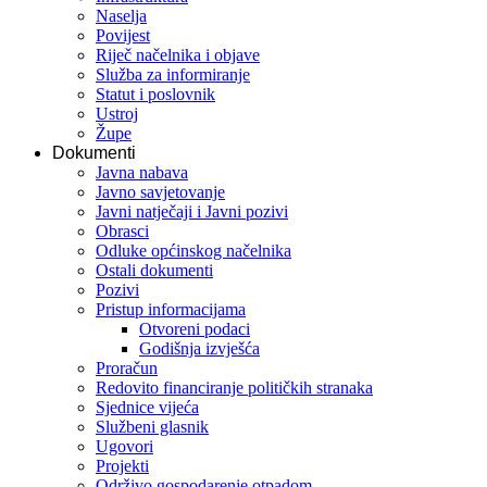
Naselja
Povijest
Riječ načelnika i objave
Služba za informiranje
Statut i poslovnik
Ustroj
Župe
Dokumenti
Javna nabava
Javno savjetovanje
Javni natječaji i Javni pozivi
Obrasci
Odluke općinskog načelnika
Ostali dokumenti
Pozivi
Pristup informacijama
Otvoreni podaci
Godišnja izvješća
Proračun
Redovito financiranje političkih stranaka
Sjednice vijeća
Službeni glasnik
Ugovori
Projekti
Održivo gospodarenje otpadom