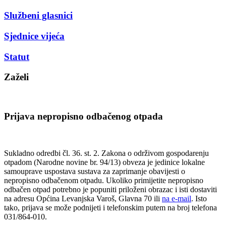
Službeni glasnici
Sjednice vijeća
Statut
Zaželi
Prijava nepropisno odbačenog otpada
Sukladno odredbi čl. 36. st. 2. Zakona o održivom gospodarenju
otpadom (Narodne novine br. 94/13) obveza je jedinice lokalne
samouprave uspostava sustava za zaprimanje obavijesti o
nepropisno odbačenom otpadu. Ukoliko primijetite nepropisno
odbačen otpad potrebno je popuniti priloženi obrazac i isti dostaviti
na adresu Općina Levanjska Varoš, Glavna 70 ili
na e-mail
. Isto
tako, prijava se može podnijeti i telefonskim putem na broj telefona
031/864-010.