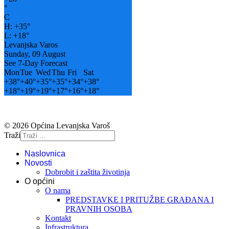
°
C
H:
+
35°
L:
+
18°
Levanjska Varos
Sunday, 09 August
See 7-Day Forecast
Mon
Tue
Wed
Thu
Fri
Sat
+
38°
+
40°
+
35°
+
35°
+
34°
+
38°
+
18°
+
19°
+
19°
+
17°
+
16°
+
18°
© 2026 Općina Levanjska Varoš
Traži
Naslovnica
Novosti
Dobrobit i zaštita životinja
O općini
O nama
PREDSTAVKE I PRITUŽBE GRAĐANA I
PRAVNIH OSOBA
Kontakt
Infrastruktura