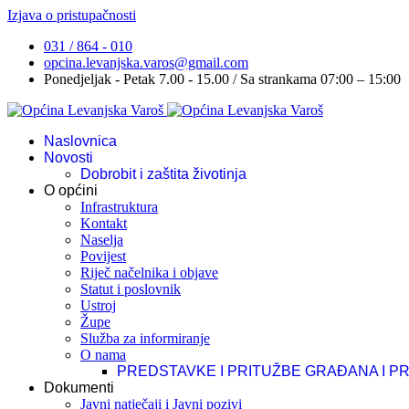
Izjava o pristupačnosti
031 / 864 - 010
opcina.levanjska.varos@gmail.com
Ponedjeljak - Petak 7.00 - 15.00 / Sa strankama 07:00 – 15:00
Naslovnica
Novosti
Dobrobit i zaštita životinja
O općini
Infrastruktura
Kontakt
Naselja
Povijest
Riječ načelnika i objave
Statut i poslovnik
Ustroj
Župe
Služba za informiranje
O nama
PREDSTAVKE I PRITUŽBE GRAĐANA I P
Dokumenti
Javni natječaji i Javni pozivi