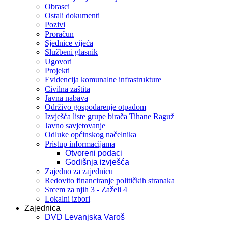
Obrasci
Ostali dokumenti
Pozivi
Proračun
Sjednice vijeća
Službeni glasnik
Ugovori
Projekti
Evidencija komunalne infrastrukture
Civilna zaštita
Javna nabava
Održivo gospodarenje otpadom
Izvješća liste grupe birača Tihane Raguž
Javno savjetovanje
Odluke općinskog načelnika
Pristup informacijama
Otvoreni podaci
Godišnja izvješća
Zajedno za zajednicu
Redovito financiranje političkih stranaka
Srcem za njih 3 - Zaželi 4
Lokalni izbori
Zajednica
DVD Levanjska Varoš