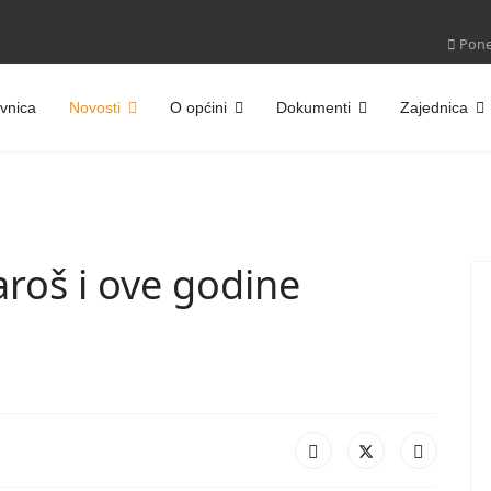
Poned
vnica
Novosti
O općini
Dokumenti
Zajednica
roš i ove godine