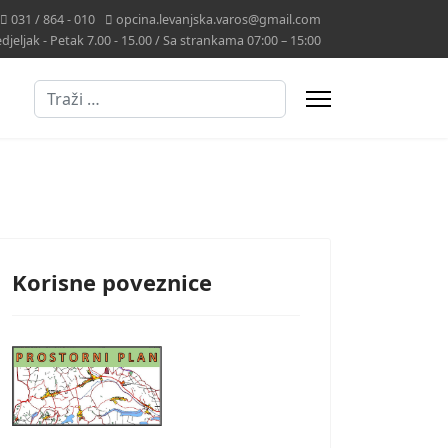
031 / 864 - 010
opcina.levanjska.varos@gmail.com
jeljak - Petak 7.00 - 15.00 / Sa strankama 07:00 – 15:00
Traži
Korisne poveznice