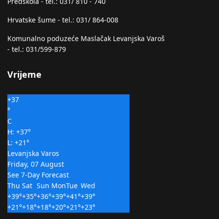
Predškola - tel.: 031/ 810 - 740
Hrvatske šume - tel.: 031/ 864-008
Komunalno poduzeće Maslačak Levanjska Varoš
- tel.: 031/599-879
Vrijeme
+
37
°
C
H:
+
37°
L:
+
21°
Levanjska Varos
Friday, 07 August
See 7-Day Forecast
Thu
Sat
Sun
Mon
Tue
Wed
+
39°
+
35°
+
36°
+
39°
+
41°
+
39°
+
21°
+
18°
+
18°
+
20°
+
21°
+
23°