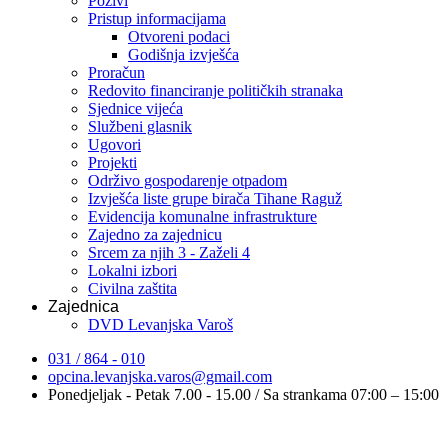
Pozivi
Pristup informacijama
Otvoreni podaci
Godišnja izvješća
Proračun
Redovito financiranje političkih stranaka
Sjednice vijeća
Službeni glasnik
Ugovori
Projekti
Održivo gospodarenje otpadom
Izvješća liste grupe birača Tihane Raguž
Evidencija komunalne infrastrukture
Zajedno za zajednicu
Srcem za njih 3 - Zaželi 4
Lokalni izbori
Civilna zaštita
Zajednica
DVD Levanjska Varoš
031 / 864 - 010
opcina.levanjska.varos@gmail.com
Ponedjeljak - Petak 7.00 - 15.00 / Sa strankama 07:00 – 15:00