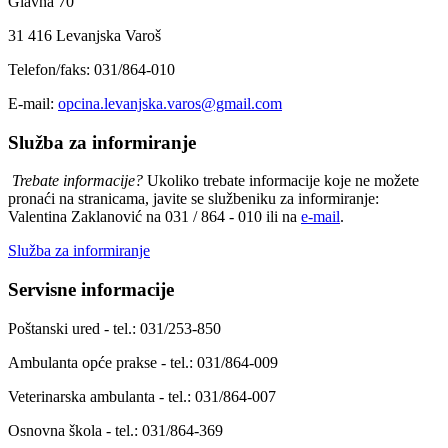
Glavna 70
31 416 Levanjska Varoš
Telefon/faks: 031/864-010
E-mail:
opcina.levanjska.varos@gmail.com
Služba za informiranje
Trebate informacije?
Ukoliko trebate informacije koje ne možete
pronaći na stranicama, javite se službeniku za informiranje:
Valentina Zaklanović na 031 / 864 - 010 ili na
e-mail
.
Služba za informiranje
Servisne informacije
Poštanski ured - tel.: 031/253-850
Ambulanta opće prakse - tel.: 031/864-009
Veterinarska ambulanta - tel.: 031/864-007
Osnovna škola - tel.: 031/864-369