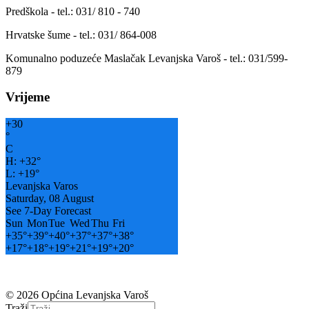
Predškola - tel.: 031/ 810 - 740
Hrvatske šume - tel.: 031/ 864-008
Komunalno poduzeće Maslačak Levanjska Varoš - tel.: 031/599-
879
Vrijeme
+
30
°
C
H:
+
32°
L:
+
19°
Levanjska Varos
Saturday, 08 August
See 7-Day Forecast
Sun
Mon
Tue
Wed
Thu
Fri
+
35°
+
39°
+
40°
+
37°
+
37°
+
38°
+
17°
+
18°
+
19°
+
21°
+
19°
+
20°
© 2026 Općina Levanjska Varoš
Traži