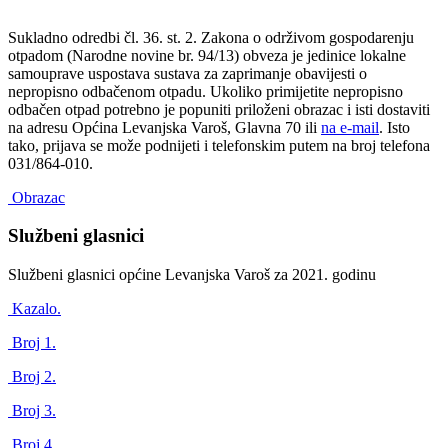
Sukladno odredbi čl. 36. st. 2. Zakona o održivom gospodarenju
otpadom (Narodne novine br. 94/13) obveza je jedinice lokalne
samouprave uspostava sustava za zaprimanje obavijesti o
nepropisno odbačenom otpadu. Ukoliko primijetite nepropisno
odbačen otpad potrebno je popuniti priloženi obrazac i isti dostaviti
na adresu Općina Levanjska Varoš, Glavna 70 ili
na e-mail
. Isto
tako, prijava se može podnijeti i telefonskim putem na broj telefona
031/864-010.
Obrazac
Službeni glasnici
Službeni glasnici općine Levanjska Varoš za 2021. godinu
Kazalo.
Broj 1.
Broj 2.
Broj 3.
Broj 4.