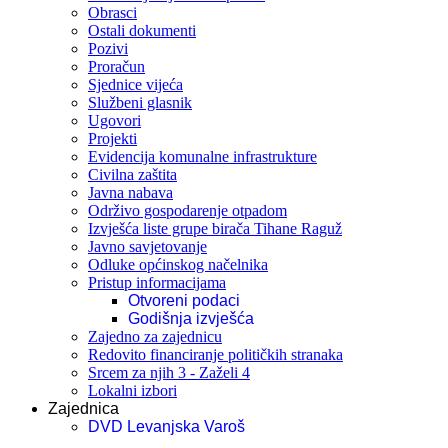
Obrasci
Ostali dokumenti
Pozivi
Proračun
Sjednice vijeća
Službeni glasnik
Ugovori
Projekti
Evidencija komunalne infrastrukture
Civilna zaštita
Javna nabava
Održivo gospodarenje otpadom
Izvješća liste grupe birača Tihane Raguž
Javno savjetovanje
Odluke općinskog načelnika
Pristup informacijama
Otvoreni podaci
Godišnja izvješća
Zajedno za zajednicu
Redovito financiranje političkih stranaka
Srcem za njih 3 - Zaželi 4
Lokalni izbori
Zajednica
DVD Levanjska Varoš