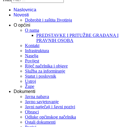
Naslovnica
Novosti
Dobrobit i zaštita životinja
O općini
O nama
PREDSTAVKE I PRITUŽBE GRAĐANA I
PRAVNIH OSOBA
Kontakt
Infrastruktura
Naselja
Povijest
Riječ načelnika i objave
Služba za informiranje
Statut i poslovnik
Ustroj
Župe
Dokumenti
Javna nabava
Javno savjetovanje
Javni natječaji i Javni pozivi
Obrasci
Odluke općinskog načelnika
Ostali dokumenti