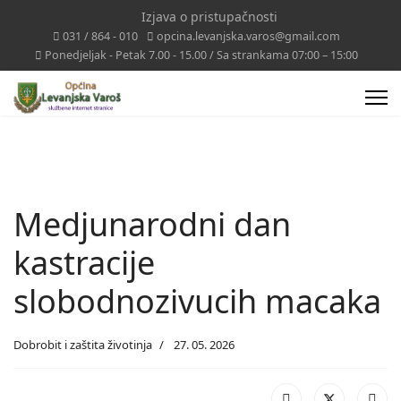
Izjava o pristupačnosti
031 / 864 - 010
opcina.levanjska.varos@gmail.com
Ponedjeljak - Petak 7.00 - 15.00 / Sa strankama 07:00 – 15:00
Medjunarodni dan
kastracije
slobodnozivucih macaka
Dobrobit i zaštita životinja
27. 05. 2026