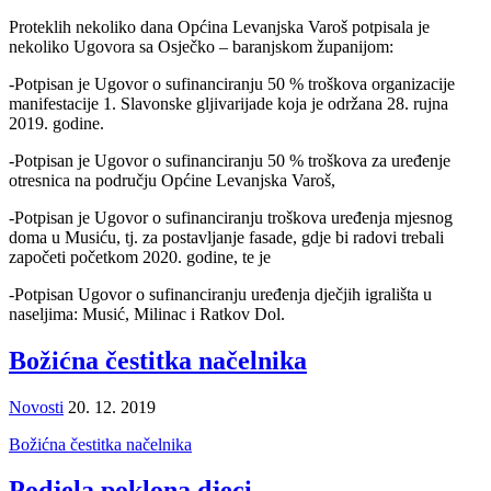
Proteklih nekoliko dana Općina Levanjska Varoš potpisala je
nekoliko Ugovora sa Osječko – baranjskom županijom:
-Potpisan je Ugovor o sufinanciranju 50 % troškova organizacije
manifestacije 1. Slavonske gljivarijade koja je održana 28. rujna
2019. godine.
-Potpisan je Ugovor o sufinanciranju 50 % troškova za uređenje
otresnica na području Općine Levanjska Varoš,
-Potpisan je Ugovor o sufinanciranju troškova uređenja mjesnog
doma u Musiću, tj. za postavljanje fasade, gdje bi radovi trebali
započeti početkom 2020. godine, te je
-Potpisan Ugovor o sufinanciranju uređenja dječjih igrališta u
naseljima: Musić, Milinac i Ratkov Dol.
Božićna čestitka načelnika
Novosti
20. 12. 2019
Božićna čestitka načelnika
Podjela poklona djeci