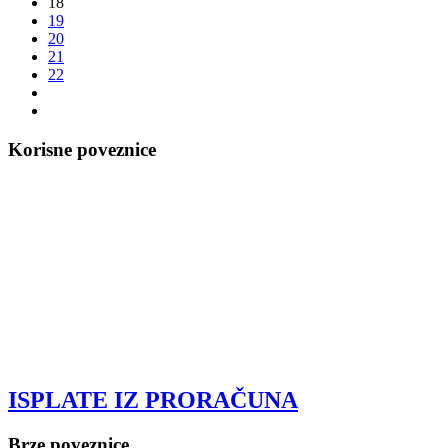
18
19
20
21
22
Korisne poveznice
ISPLATE IZ PRORAČUNA
Brze poveznice