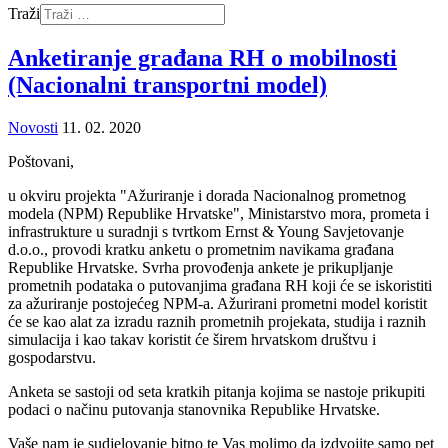
Traži
Anketiranje građana RH o mobilnosti
(Nacionalni transportni model)
Novosti
11. 02. 2020
Poštovani,
u okviru projekta "Ažuriranje i dorada Nacionalnog prometnog
modela (NPM) Republike Hrvatske", Ministarstvo mora, prometa i
infrastrukture u suradnji s tvrtkom Ernst & Young Savjetovanje
d.o.o., provodi kratku anketu o prometnim navikama građana
Republike Hrvatske. Svrha provođenja ankete je prikupljanje
prometnih podataka o putovanjima građana RH koji će se iskoristiti
za ažuriranje postojećeg NPM-a. Ažurirani prometni model koristit
će se kao alat za izradu raznih prometnih projekata, studija i raznih
simulacija i kao takav koristit će širem hrvatskom društvu i
gospodarstvu.
Anketa se sastoji od seta kratkih pitanja kojima se nastoje prikupiti
podaci o načinu putovanja stanovnika Republike Hrvatske.
Vaše nam je sudjelovanje bitno te Vas molimo da izdvojite samo pet