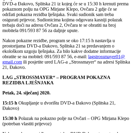
DVD-a Đakovo, Splitska 21 iz kojeg će se u 15:30 h krenuti prema
pokaznom polju na OPG Mirjane Klepo, Ovčara 2 gdje će se
održati pokazna rezidba lješnjaka. Svaki sudionik sam treba
osigurati prijevoz. Sudionicima kojima odgovara kasniji polazak
trebaju doći na adresu Ovčara 2, Ovčara te se obratiti na broj
mobitela 091/593 87 56 za daljnje upute.
Nakon pokazne rezidbe, program se oko 17:15 h nastavlja u
prostorijama DVD-a Đakovo, Splitska 21 sa predavanjem o
ekološkom uzgoju lješnjaka. Za bilo kakve dodatne informacije
obratite se na mobitel: 091/593 87 56, e-mail:
lagstrossmayer01@
gmail.com
ili posjetite ured LAG-a ,,Strossmayer“ na adresi Splitska
21, Đakovo.
LAG ,,STROSSMAYER“ – PROGRAM POKAZNA
REZIDBA LJEŠNJAKA
Petak, 24. siječanj 2020.
15:15 h
Okupljanje u dvorištu DVD-a Đakovo (Splitska 21,
Đakovo)
15:30 h
Polazak na pokazno polje na Ovčari – OPG Mirjana Klepo
(potreban vlastiti prijevoz)