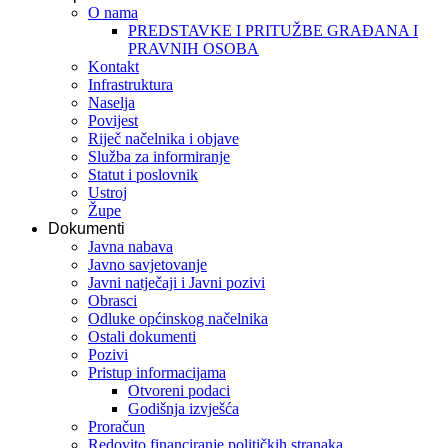
O nama
PREDSTAVKE I PRITUŽBE GRAĐANA I
PRAVNIH OSOBA
Kontakt
Infrastruktura
Naselja
Povijest
Riječ načelnika i objave
Služba za informiranje
Statut i poslovnik
Ustroj
Župe
Dokumenti
Javna nabava
Javno savjetovanje
Javni natječaji i Javni pozivi
Obrasci
Odluke općinskog načelnika
Ostali dokumenti
Pozivi
Pristup informacijama
Otvoreni podaci
Godišnja izvješća
Proračun
Redovito financiranje političkih stranaka