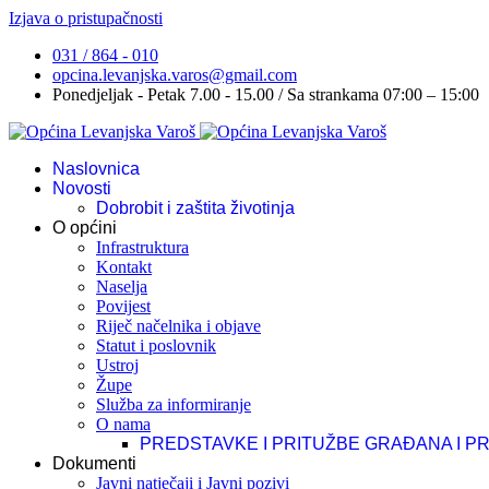
Izjava o pristupačnosti
031 / 864 - 010
opcina.levanjska.varos@gmail.com
Ponedjeljak - Petak 7.00 - 15.00 / Sa strankama 07:00 – 15:00
Naslovnica
Novosti
Dobrobit i zaštita životinja
O općini
Infrastruktura
Kontakt
Naselja
Povijest
Riječ načelnika i objave
Statut i poslovnik
Ustroj
Župe
Služba za informiranje
O nama
PREDSTAVKE I PRITUŽBE GRAĐANA I P
Dokumenti
Javni natječaji i Javni pozivi