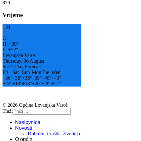
879
Vrijeme
+
34
°
C
H:
+
39°
L:
+
22°
Levanjska Varos
Thursday, 06 August
See 7-Day Forecast
Fri
Sat
Sun
Mon
Tue
Wed
+
36°
+
35°
+
36°
+
39°
+
40°
+
40°
+
22°
+
19°
+
18°
+
20°
+
20°
+
21°
© 2026 Općina Levanjska Varoš
Traži
Naslovnica
Novosti
Dobrobit i zaštita životinja
O općini