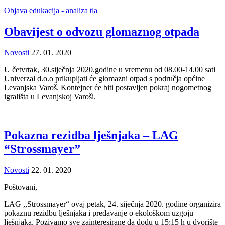
Objava edukacija - analiza tla
Obavijest o odvozu glomaznog otpada
Novosti
27. 01. 2020
U četvrtak, 30.siječnja 2020.godine u vremenu od 08.00-14.00 sati
Univerzal d.o.o prikupljati će glomazni otpad s područja općine
Levanjska Varoš. Kontejner će biti postavljen pokraj nogometnog
igrališta u Levanjskoj Varoši.
Pokazna rezidba lješnjaka – LAG
“Strossmayer”
Novosti
22. 01. 2020
Poštovani,
LAG ,,Strossmayer“ ovaj petak, 24. siječnja 2020. godine organizira
pokaznu rezidbu lješnjaka i predavanje o ekološkom uzgoju
lješnjaka. Pozivamo sve zainteresirane da dođu u 15:15 h u dvorište