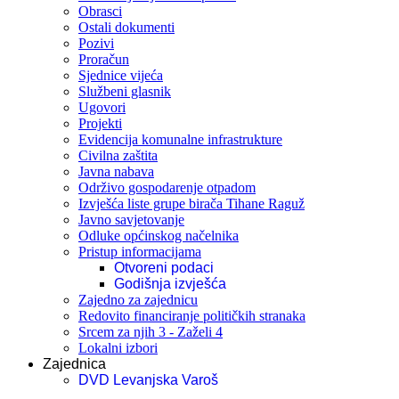
Obrasci
Ostali dokumenti
Pozivi
Proračun
Sjednice vijeća
Službeni glasnik
Ugovori
Projekti
Evidencija komunalne infrastrukture
Civilna zaštita
Javna nabava
Održivo gospodarenje otpadom
Izvješća liste grupe birača Tihane Raguž
Javno savjetovanje
Odluke općinskog načelnika
Pristup informacijama
Otvoreni podaci
Godišnja izvješća
Zajedno za zajednicu
Redovito financiranje političkih stranaka
Srcem za njih 3 - Zaželi 4
Lokalni izbori
Zajednica
DVD Levanjska Varoš