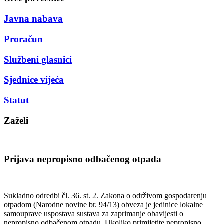
Javna nabava
Proračun
Službeni glasnici
Sjednice vijeća
Statut
Zaželi
Prijava nepropisno odbačenog otpada
Sukladno odredbi čl. 36. st. 2. Zakona o održivom gospodarenju
otpadom (Narodne novine br. 94/13) obveza je jedinice lokalne
samouprave uspostava sustava za zaprimanje obavijesti o
nepropisno odbačenom otpadu. Ukoliko primijetite nepropisno