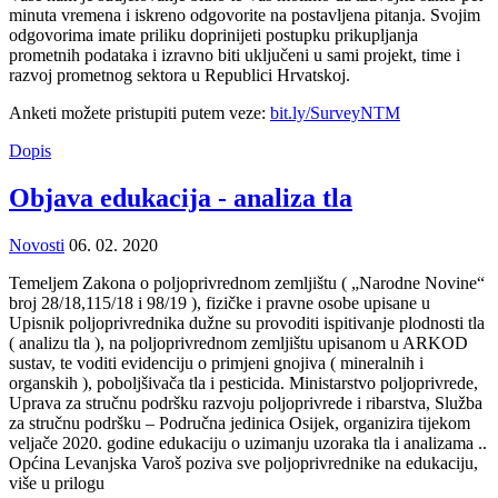
minuta vremena i iskreno odgovorite na postavljena pitanja. Svojim
odgovorima imate priliku doprinijeti postupku prikupljanja
prometnih podataka i izravno biti uključeni u sami projekt, time i
razvoj prometnog sektora u Republici Hrvatskoj.
Anketi možete pristupiti putem veze:
bit.ly/SurveyNTM
Dopis
Objava edukacija - analiza tla
Novosti
06. 02. 2020
Temeljem Zakona o poljoprivrednom zemljištu ( „Narodne Novine“
broj 28/18,115/18 i 98/19 ), fizičke i pravne osobe upisane u
Upisnik poljoprivrednika dužne su provoditi ispitivanje plodnosti tla
( analizu tla ), na poljoprivrednom zemljištu upisanom u ARKOD
sustav, te voditi evidenciju o primjeni gnojiva ( mineralnih i
organskih ), poboljšivača tla i pesticida. Ministarstvo poljoprivrede,
Uprava za stručnu podršku razvoju poljoprivrede i ribarstva, Služba
za stručnu podršku – Područna jedinica Osijek, organizira tijekom
veljače 2020. godine edukaciju o uzimanju uzoraka tla i analizama ..
Općina Levanjska Varoš poziva sve poljoprivrednike na edukaciju,
više u prilogu