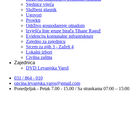
Sjednice vijeća
Službeni glasnik
Ugovori
Projekti
Održivo gospodarenje otpadom
Izvješća liste grupe birača Tihane Raguž
Evidencija komunalne infrastrukture
Zajedno za zajednicu
Srcem za njih 3 - Zaželi 4
Lokalni izbori
Civilna zaštita
Zajednica
DVD Levanjska Varoš
031 / 864 - 010
opcina.levanjska.varos@gmail.com
Ponedjeljak - Petak 7.00 - 15.00 / Sa strankama 07:00 – 15:00