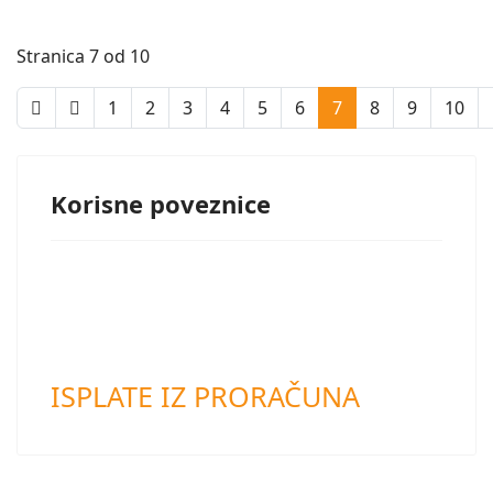
Stranica 7 od 10
1
2
3
4
5
6
7
8
9
10
Korisne poveznice
ISPLATE IZ PRORAČUNA