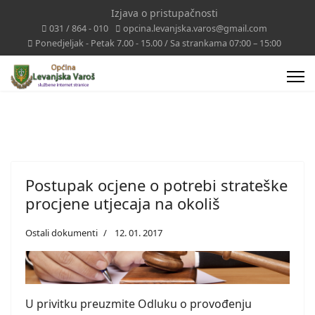
Izjava o pristupačnosti
031 / 864 - 010
opcina.levanjska.varos@gmail.com
Ponedjeljak - Petak 7.00 - 15.00 / Sa strankama 07:00 – 15:00
Postupak ocjene o potrebi strateške
procjene utjecaja na okoliš
Ostali dokumenti
12. 01. 2017
U privitku preuzmite Odluku o provođenju