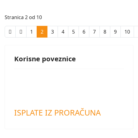
Stranica 2 od 10
1
2
3
4
5
6
7
8
9
10
Korisne poveznice
ISPLATE IZ PRORAČUNA