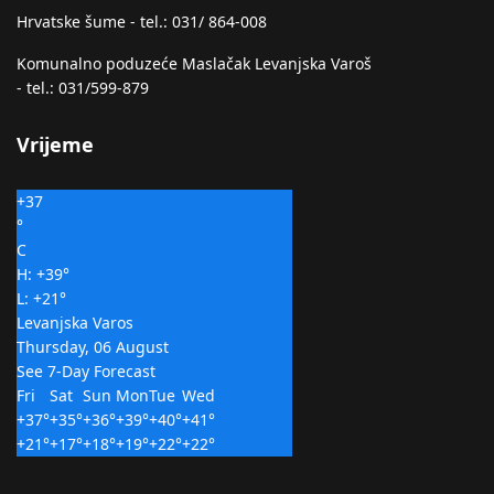
Hrvatske šume - tel.: 031/ 864-008
Komunalno poduzeće Maslačak Levanjska Varoš
- tel.: 031/599-879
Vrijeme
+
37
°
C
H:
+
39°
L:
+
21°
Levanjska Varos
Thursday, 06 August
See 7-Day Forecast
Fri
Sat
Sun
Mon
Tue
Wed
+
37°
+
35°
+
36°
+
39°
+
40°
+
41°
+
21°
+
17°
+
18°
+
19°
+
22°
+
22°