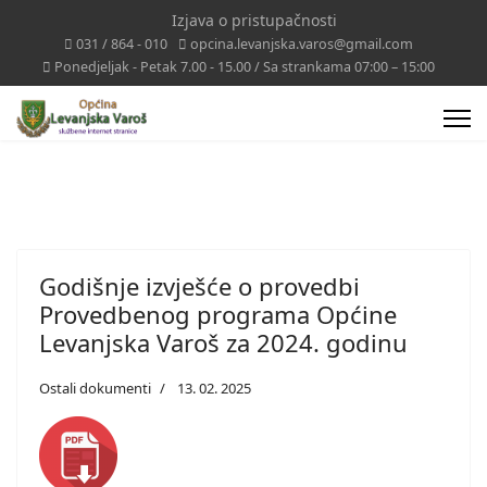
Izjava o pristupačnosti
031 / 864 - 010
opcina.levanjska.varos@gmail.com
Ponedjeljak - Petak 7.00 - 15.00 / Sa strankama 07:00 – 15:00
Godišnje izvješće o provedbi
Provedbenog programa Općine
Levanjska Varoš za 2024. godinu
Ostali dokumenti
13. 02. 2025