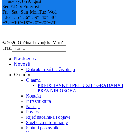
Thursday, 06 August
See 7-Day Forecast
Fri
Sat
Sun
Mon
Tue
Wed
+
36°
+
35°
+
36°
+
39°
+
40°
+
40°
+
22°
+
19°
+
18°
+
20°
+
20°
+
21°
© 2026 Općina Levanjska Varoš
Traži
Naslovnica
Novosti
Dobrobit i zaštita životinja
O općini
O nama
PREDSTAVKE I PRITUŽBE GRAĐANA I
PRAVNIH OSOBA
Kontakt
Infrastruktura
Naselja
Povijest
Riječ načelnika i objave
Služba za informiranje
Statut i poslovnik