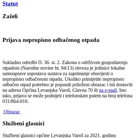
Statut
Zaželi
Prijava nepropisno odbačenog otpada
Sukladno odredbi čl. 36. st. 2. Zakona o održivom gospodarenju
otpadom (Narodne novine br. 94/13) obveza je jedinice lokalne
samouprave uspostava sustava za zaprimanje obavijesti o
nepropisno odbačenom otpadu. Ukoliko primijetite nepropisno
odbačen otpad potrebno je popuniti priloženi obrazac i isti dostaviti
na adresu Općina Levanjska Varoš, Glavna 70 ili
na e-mail
. Isto
tako, prijava se može podnijeti i telefonskim putem na broj telefona
031/864-010.
Obrazac
Službeni glasnici
Službeni glasnici općine Levanjska Varoš za 2021. godinu