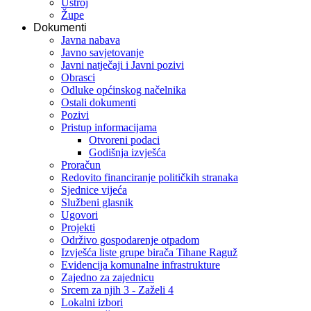
Ustroj
Župe
Dokumenti
Javna nabava
Javno savjetovanje
Javni natječaji i Javni pozivi
Obrasci
Odluke općinskog načelnika
Ostali dokumenti
Pozivi
Pristup informacijama
Otvoreni podaci
Godišnja izvješća
Proračun
Redovito financiranje političkih stranaka
Sjednice vijeća
Službeni glasnik
Ugovori
Projekti
Održivo gospodarenje otpadom
Izvješća liste grupe birača Tihane Raguž
Evidencija komunalne infrastrukture
Zajedno za zajednicu
Srcem za njih 3 - Zaželi 4
Lokalni izbori