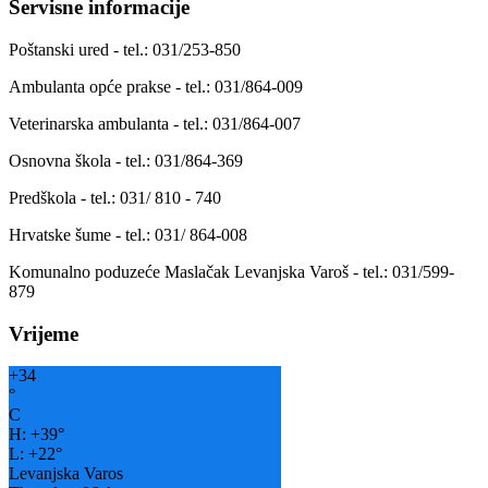
Servisne informacije
Poštanski ured - tel.: 031/253-850
Ambulanta opće prakse - tel.: 031/864-009
Veterinarska ambulanta - tel.: 031/864-007
Osnovna škola - tel.: 031/864-369
Predškola - tel.: 031/ 810 - 740
Hrvatske šume - tel.: 031/ 864-008
Komunalno poduzeće Maslačak Levanjska Varoš - tel.: 031/599-
879
Vrijeme
+
34
°
C
H:
+
39°
L:
+
22°
Levanjska Varos