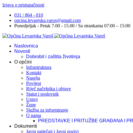
Izjava o pristupačnosti
031 / 864 - 010
opcina.levanjska.varos@gmail.com
Ponedjeljak - Petak 7.00 - 15.00 / Sa strankama 07:00 – 15:00
Naslovnica
Novosti
Dobrobit i zaštita životinja
O općini
Infrastruktura
Kontakt
Naselja
Povijest
Riječ načelnika i objave
Statut i poslovnik
Ustroj
Župe
Služba za informiranje
O nama
PREDSTAVKE I PRITUŽBE GRAĐANA I P
Dokumenti
Javni natječaji i Javni pozivi