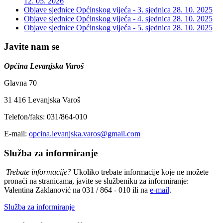
12. 05. 2026
Objave sjednice Općinskog vijeća - 3. sjednica
28. 10. 2025
Objave sjednice Općinskog vijeća - 4. sjednica
28. 10. 2025
Objave sjednice Općinskog vijeća - 5. sjednica
28. 10. 2025
Javite nam se
Općina Levanjska Varoš
Glavna 70
31 416 Levanjska Varoš
Telefon/faks: 031/864-010
E-mail:
opcina.levanjska.varos@gmail.com
Služba za informiranje
Trebate informacije?
Ukoliko trebate informacije koje ne možete
pronaći na stranicama, javite se službeniku za informiranje:
Valentina Zaklanović na 031 / 864 - 010 ili na
e-mail
.
Služba za informiranje