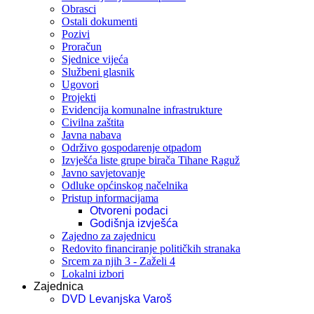
Obrasci
Ostali dokumenti
Pozivi
Proračun
Sjednice vijeća
Službeni glasnik
Ugovori
Projekti
Evidencija komunalne infrastrukture
Civilna zaštita
Javna nabava
Održivo gospodarenje otpadom
Izvješća liste grupe birača Tihane Raguž
Javno savjetovanje
Odluke općinskog načelnika
Pristup informacijama
Otvoreni podaci
Godišnja izvješća
Zajedno za zajednicu
Redovito financiranje političkih stranaka
Srcem za njih 3 - Zaželi 4
Lokalni izbori
Zajednica
DVD Levanjska Varoš