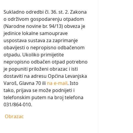
Sukladno odredbi čl. 36. st. 2. Zakona
o održivom gospodarenju otpadom
(Narodne novine br. 94/13) obveza je
jedinice lokalne samouprave
uspostava sustava za zaprimanje
obavijesti o nepropisno odbačenom
otpadu. Ukoliko primijetite
nepropisno odbačen otpad potrebno
je popuniti priloženi obrazac i isti
dostaviti na adresu Općina Levanjska
Varoš, Glavna 70 ili
na e-mail
. Isto
tako, prijava se može podnijeti i
telefonskim putem na broj telefona
031/864-010.
Obrazac