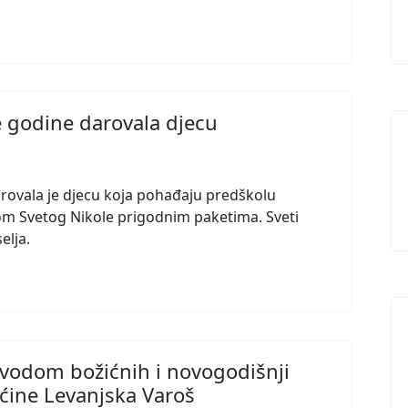
e godine darovala djecu
rovala je djecu koja pohađaju predškolu
om Svetog Nikole prigodnim paketima. Sveti
elja.
ovodom božićnih i novogodišnji
pćine Levanjska Varoš