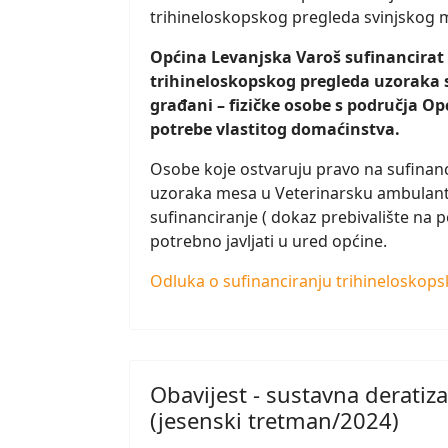
trihineloskopskog pregleda svinjskog m
Općina Levanjska Varoš sufinancirat ć
trihineloskopskog pregleda uzoraka 
građani – fizičke osobe s područja Op
potrebe vlastitog domaćinstva.
Osobe koje ostvaruju pravo na sufinanc
uzoraka mesa u Veterinarsku ambulantu 
sufinanciranje ( dokaz prebivalište na p
potrebno javljati u ured općine.
Odluka o sufinanciranju trihineloskops
Obavijest - sustavna deratiz
(jesenski tretman/2024)