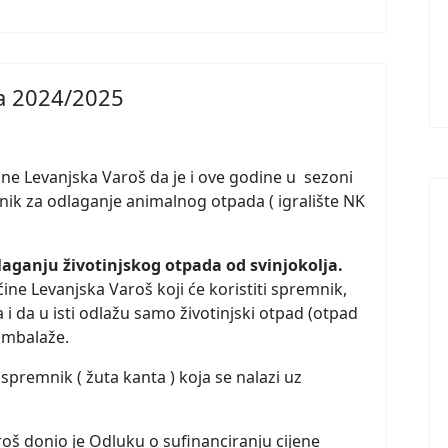
ja 2024/2025
ne Levanjska Varoš da je i ove godine u sezoni
nik za odlaganje animalnog otpada ( igralište NK
laganju životinjskog otpada od svinjokolja.
ne Levanjska Varoš koji će koristiti spremnik,
i da u isti odlažu samo životinjski otpad (otpad
 ambalaže.
 spremnik ( žuta kanta ) koja se nalazi uz
oš donio je Odluku o sufinanciranju cijene