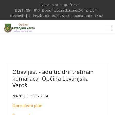
Izjava o pristupačnosti
031 / 864 - 010
opcina.levanjska.varos@gmail.com
Ponedjeljak - Petak 7.00 - 15.00 / Sa strankama 07:00 – 15:00
Obavijest - adulticidni tretman
komaraca- Općina Levanjska
Varoš
Novosti
09. 07. 2024
Operativni plan