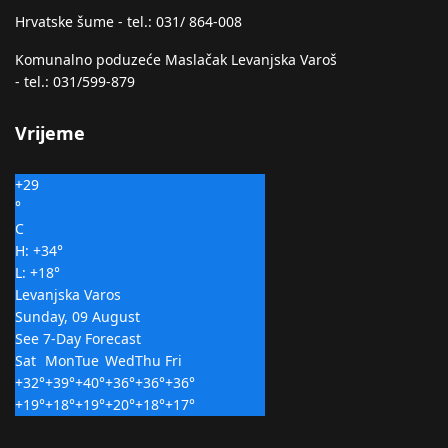
Hrvatske šume - tel.: 031/ 864-008
Komunalno poduzeće Maslačak Levanjska Varoš
- tel.: 031/599-879
Vrijeme
+
29
°
C
H:
+
34°
L:
+
18°
Levanjska Varos
Sunday, 09 August
See 7-Day Forecast
Sat
Mon
Tue
Wed
Thu
Fri
+
32°
+
39°
+
40°
+
36°
+
36°
+
36°
+
19°
+
18°
+
19°
+
20°
+
18°
+
17°