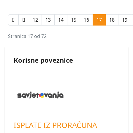
12
13
14
15
16
17
18
19
Stranica 17 od 72
Korisne poveznice
ISPLATE IZ PRORAČUNA